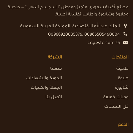
مصنع أغذية سعودي متميز وموطن "السمسم الذهبي" — طحينة
وحلاوة وشابورة وأطايب تقليدية أصيلة.
الملك عبدالله الاقتصادية
,
المملكة العربية السعودية
00966920035379, 00966505490004
cc@estc.com.sa
المنتجات
الشركة
طحينة
قصتنا
حلاوة
الجودة والشهادات
شابورة
الجملة والكميات
وجبات خفيفة
اتصل بنا
كل المنتجات
الدعم