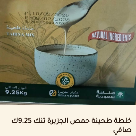
خلطة طحينة حمص الجزيرة تنك 9.25ك
صافي