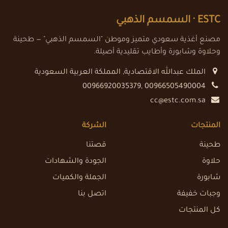
ESTC ·
السمسم الذهبي
مصنع أغذية سعودي متميز وموطن "السمسم الذهبي" — طحينة
وحلاوة وشابورة وأطايب تقليدية أصيلة.
الملك عبدالله الاقتصادية
,
المملكة العربية السعودية
00966920035379, 00966505490004
cc@estc.com.sa
المنتجات
الشركة
طحينة
قصتنا
حلاوة
الجودة والشهادات
شابورة
الجملة والكميات
وجبات خفيفة
اتصل بنا
كل المنتجات