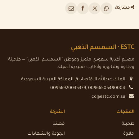
مشاركة:
ESTC ·
السمسم الذهبي
مصنع أغذية سعودي متميز وموطن "السمسم الذهبي" — طحينة
وحلاوة وشابورة وأطايب تقليدية أصيلة.
الملك عبدالله الاقتصادية
,
المملكة العربية السعودية
00966920035379, 00966505490004
cc@estc.com.sa
المنتجات
الشركة
طحينة
قصتنا
حلاوة
الجودة والشهادات