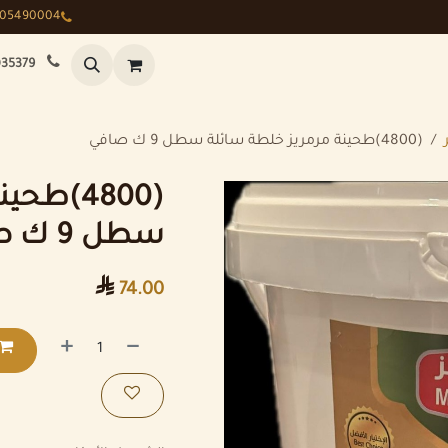
505490004
قصتنا
الجودة
الإخبار
الفعاليات
الإستثمار
اتصل بنا
الأسئلة
35379
(4800)طحينة مرمريز خلطة سائلة سطل 9 ك صافي
(4800)ط
سطل 9 ك صافي

74.00