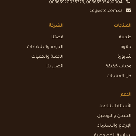
00966920035379, 00966505490004
cc@estc.com.sa
المنتجات
الشركة
طحينة
قصتنا
حلاوة
الجودة والشهادات
شابورة
الجملة والكميات
وجبات خفيفة
اتصل بنا
كل المنتجات
الدعم
الأسئلة الشائعة
الشحن والتوصيل
الإرجاع والاسترداد
سياسة الخصوصية