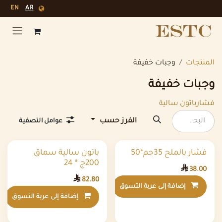
خطي للذهاب إلى المحتوى
EN
AR
المنتجات
وجبات خفيفة
وجبات خفيفة
فشار
باتون سالية
الفرز حسب
عوامل التصفية
فشار بالملح 35جم*50
باتون سالية سماق
200ج * 24

38.00

82.80
إضافة إلى عربة التسوق
إضافة إلى قائمة الأمنيات
إضافة إلى عربة التسوق