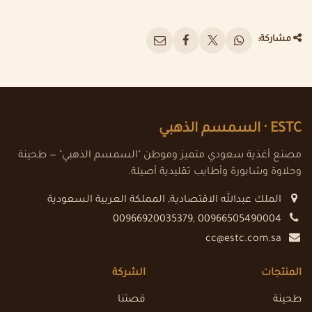
مشاركة:
ESTC ·
السمسم الذهبي
مصنع أغذية سعودي متميز وموطن "السمسم الذهبي" — طحينة
وحلاوة وشابورة وأطايب تقليدية أصيلة.
الملك عبدالله الاقتصادية
,
المملكة العربية السعودية
00966920035379, 00966505490004
cc@estc.com.sa
المنتجات
الشركة
طحينة
قصتنا